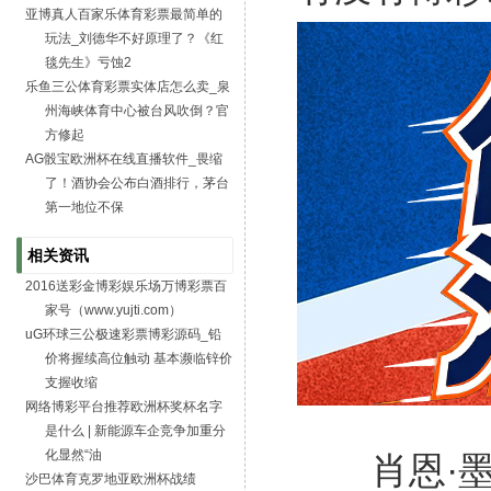
亚博真人百家乐体育彩票最简单的
玩法_刘德华不好原理了？《红
毯先生》亏蚀2
乐鱼三公体育彩票实体店怎么卖_泉
州海峡体育中心被台风吹倒？官
方修起
AG骰宝欧洲杯在线直播软件_畏缩
了！酒协会公布白酒排行，茅台
第一地位不保
相关资讯
2016送彩金博彩娱乐场万博彩票百
家号（www.yujti.com）
uG环球三公极速彩票博彩源码_铅
价将握续高位触动 基本濒临锌价
支握收缩
网络博彩平台推荐欧洲杯奖杯名字
是什么 | 新能源车企竞争加重分
化显然“油
肖恩·墨菲
沙巴体育克罗地亚欧洲杯战绩