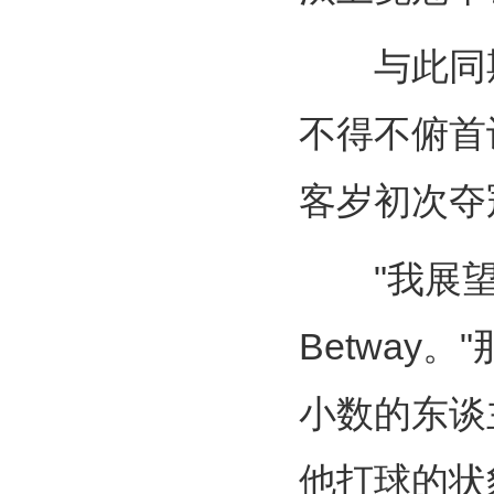
与此同期，
不得不俯首
客岁初次夺
"我展望赵
Betwa
小数的东谈
他打球的状