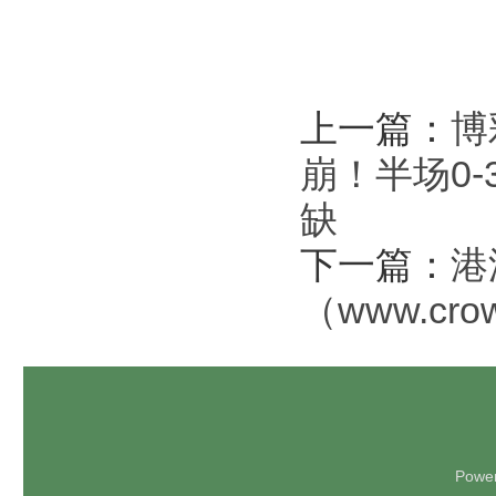
上一篇：
博
崩！半场0
缺
下一篇：
港
（www.crow
Powe