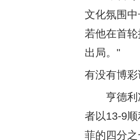
文化氛围中
若他在首轮
出局。"
有没有博彩论坛
亨德利准
者以13-
菲的四分之