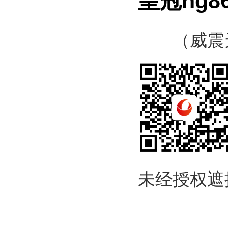
皇冠hg8
（威震天
未经授权遮