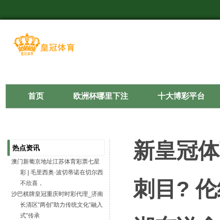
首页
欧洲杯哪里下注
十大博彩平台
靠谱体育平台投注
欧洲杯赌球
篮球体
新皇冠体
热点资讯
澳门新葡京地址江苏体育彩票七星
彩 | 毛里西奥·波切蒂诺在切尔西
刺目? 
不欣喜，
沙巴棋牌皇冠重庆时时彩代理_济南
长清区“两创”助力传统文化“融入
式”传承