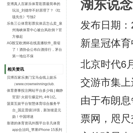
湖东说念
亚博真人百家乐体育彩票最简单的
玩法_刘德华不好原理了？《红
毯先生》亏蚀2
发布日期：20
乐鱼三公体育彩票实体店怎么卖_泉
州海峡体育中心被台风吹倒？官
方修起
新皇冠体育
AG骰宝欧洲杯在线直播软件_畏缩
了！酒协会公布白酒排行，茅台
第一地位不保
北京时代6
相关资讯
贝博百家乐澳门宝马会线上娱乐
交游市集上
（www.crownwinningclub.
体育赛事投注网站平台多少钱 | 幽静
由于布朗息
官宣! 火箭引爆定约, 4年1亿,
菠菜互娱平台智慧体育综合服务平
台_国足晋级18强，新加坡是元
票网，咫尺
勋！中国球迷
靠谱的体育资讯外围平台非凡体育
app合法吗_苹果iPhone 15系列