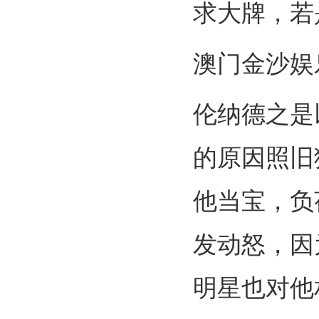
求大牌，若
澳门金沙娱
伦纳德之是
的原因照旧
他当宝，负
发动怒，因
明星也对他