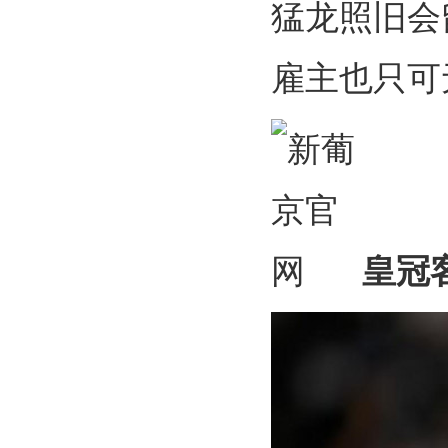
猛龙照旧会
雇主也只可
皇冠客