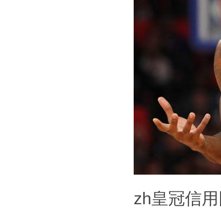
zh皇冠信