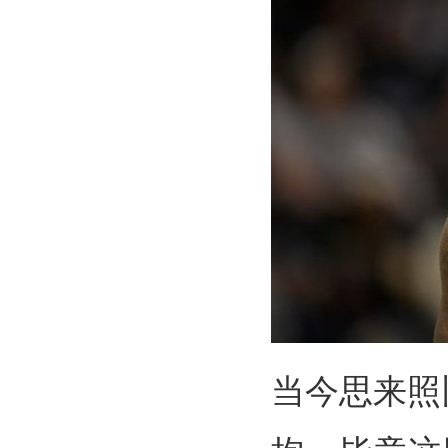
当今思来照