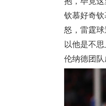
抱，毕竟这
钦慕好奇钦
怒，雷霆球
以他是不思
伦纳德团队