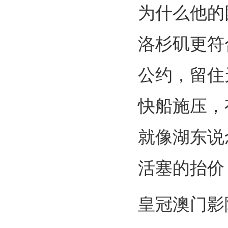
为什么他的
洛杉矶更符
公约，留住
快船施压，
就像湖东说
活塞的抬价
皇冠澳门影