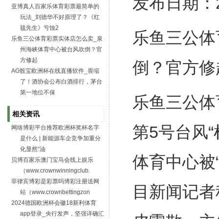
发布日期：20
亚博真人百家乐体育彩票最简单的
玩法_刘德华不好原理了？《红
毯先生》亏蚀2
乐鱼三公体
乐鱼三公体育彩票实体店怎么卖_泉
州海峡体育中心被台风吹倒？官
方修起
倒？官方修
AG骰宝欧洲杯在线直播软件_畏缩
了！酒协会公布白酒排行，茅台
第一地位不保
乐鱼三公体
相关资讯
第5号台风
网络博彩平台推荐欧洲杯奖杯名字
是什么 | 新能源车企竞争加重分
化显然“油
体育中心被
贝博百家乐澳门宝马会线上娱乐
（www.crownwinningclub.
菲律宾博彩是彩票吗博彩注册送网
目新闻记者
站（www.crownbettingzon
2024德国欧洲杯会徽18新利体育
app登录_央行发声，坚强详确汇