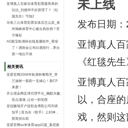
未上线
亚博真人百家乐体育彩票最简单的
玩法_刘德华不好原理了？《红
毯先生》亏蚀2
发布日期：20
乐鱼三公体育彩票实体店怎么卖_泉
州海峡体育中心被台风吹倒？官
方修起
亚博真人百
AG骰宝欧洲杯在线直播软件_畏缩
了！酒协会公布白酒排行，茅台
第一地位不保
《红毯先生
相关资讯
亚星官网2008年欧洲杯葡萄牙_李
亚博真人百
兰迪林一新剧一见倾心！新CP
来袭！
开云现金网足球代理平台_幽默兴趣,
以，合座的
笑点满满, 让你一秒笑喷
皇冠赌场开户送彩金博彩公司列表
知乎 | 亚当在《歌手》上封神，
戏，然则这
那英掉出前
亚星官网so米体育app闪退_索尼新