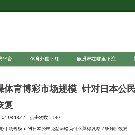
彩平台
体育外围下注
欧洲杯在哪里下注
篮球体育下注
亚洲十大足球投注
碟体育博彩市场规模_针对日本公
恢复
04-08 18:47 点击次数：140
彩市场规模 针对日本公民免签策略为什么莫得复原？酬酢部恢复