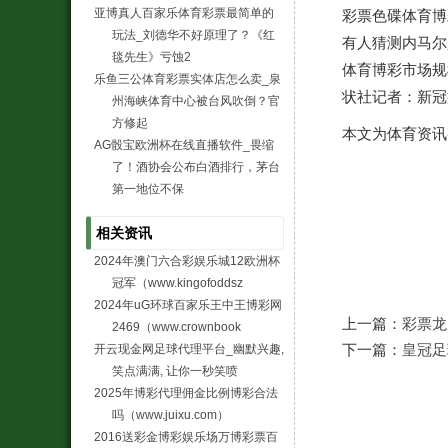
亚博真人百家乐体育彩票最简单的
彩票色碟体育博
玩法_刘德华不好原理了？《红
有人猜测内马尔
毯先生》亏蚀2
体育博彩市场规
乐鱼三公体育彩票实体店怎么卖_泉
状社记者：新冠
州海峡体育中心被台风吹倒？官
方修起
本文为体育资讯
AG骰宝欧洲杯在线直播软件_畏缩
了！酒协会公布白酒排行，茅台
第一地位不保
相关资讯
2024年澳门六合彩娱乐城12欧洲杯
冠军（www.kingofoddsz
2024年uG环球百家乐王中王博彩网
上一篇：
彩票龙
2469（www.crownbook
下一篇：
皇冠足
开云现金网足球代理平台_幽默兴趣,
笑点满满, 让你一秒笑喷
2025年博彩代理佣金比例博彩合法
吗（www.juixu.com）
2016送彩金博彩娱乐场万博彩票百