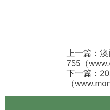
上一篇：
澳
755（www.c
下一篇：
2
（www.mona