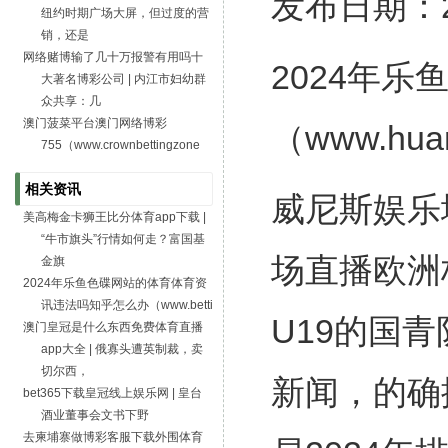
发布日期：20
纽约时期广场大屏，但过度的营
销，还是
网络赌博输了几十万报警有用吗十
2024年
大著名博彩公司 | 内江市妇幼群
众共享：几
澳门菠菜平台澳门网络博彩
（www.huan
755（www.crownbettingzone
相关资讯
威尼斯娱乐
美高梅金卡狮王比分体育app下载 |
“牛市旗头”行情如何走？富国基
场直播欧洲杯（
金旗
2024年乐鱼色碟网站的体育体育资
讯违法吗知乎怎么办（www.betti
U19的国
澳门皇冠是什么东西免费体育直播
app大全 | 俄寡头遭英制裁，卖
切尔西，
新闻，的确
bet365下载皇冠线上娱乐网 | 皇台
酒业董事会文书下野
去柬埔寨做博彩客服下载外围体育