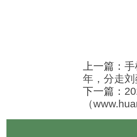
上一篇：
手
年，分走刘
下一篇：
2
（www.huan