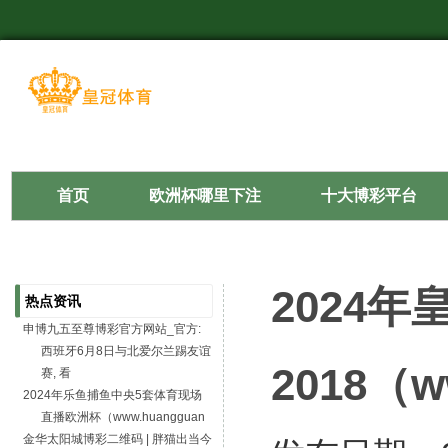
首页
欧洲杯哪里下注
十大博彩平台
靠谱体育平台投注
欧洲杯赌球
篮球体
2024
热点资讯
申博九五至尊博彩官方网站_官方:
西班牙6月8日与北爱尔兰踢友谊
2018（w
赛, 看
2024年乐鱼捕鱼中央5套体育现场
直播欧洲杯（www.huangguan
金华太阳城博彩二维码 | 胖猫出当今