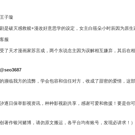
王子璇
剧是破灭感救赎+漫改好意思学的设定，女主白筱朵小时辰因为原生
客服
受了天才漫画家苏言成，两个东说念主因为误解相互嫌弃，其后在
seo3687
的濒临我方的流弊，学会包容和信任对方，收成了甜密的爱情，这
汐逐日保举影视资讯，种种影视剧共享，感谢可爱和救援！要是你
创著作银河赌博，请勿原文搬运，各平台均有账号，发现必讲求！