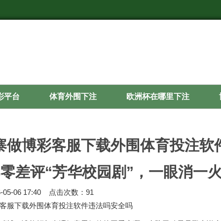
彩平台
体育外围下注
欧洲杯在哪里下注
篮球体育下注
亚洲十大足球投注
寨做博彩客服下载外围体育投注软
部零差评“芳华校园剧”，一眼消一
05-06 17:40 点击次数：91
客服下载外围体育投注软件违法吗安全吗