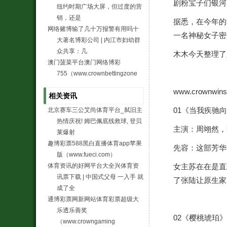
剧粉宝子们银河
纽约时期广场大屏，但过度的营
销，还是
据悉，在今年的
网络赌博输了几十万报警有用吗十
一名神秘女子密
大著名博彩公司 | 内江市妇幼群
众共享：几
木木今天整理了
澳门菠菜平台澳门网络博彩
755（www.crownbettingzone
www.crownwins
相关资讯
01《当我疾驰
北京赛车三公艾尚体育平台_弑旧主
热情庆祝! 姆巴佩底线救球, 登贝
主演：周翊然，
莱爆射
趣博彩票588黑白直播体育app苹果
先容：这部芳华
版（www.fueci.com）
体育资讯的好网平台大全兴体育资
女主苏在在是直
讯票下载 | 中国式父母 一入手 就
了张陆让原生家
成了全
通博彩票网新网站体育彩票超级大
乐透乐善奖
02《樱桃琥珀》
（www.crowngaming