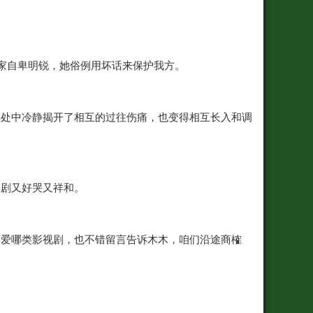
家自卑明锐，她俗例用坏话来保护我方。
相处中冷静揭开了相互的过往伤痛，也变得相互长入和调
部剧又好哭又祥和。
可爱哪类影视剧，也不错留言告诉木木，咱们沿途商榷
）