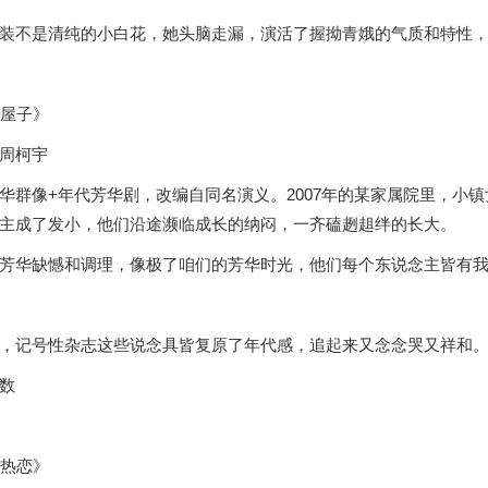
装不是清纯的小白花，她头脑走漏，演活了握拗青娥的气质和特性
红屋子》
周柯宇
华群像+年代芳华剧，改编自同名演义。2007年的某家属院里，小
主成了发小，他们沿途濒临成长的纳闷，一齐磕趔趄绊的长大。
芳华缺憾和调理，像极了咱们的芳华时光，他们每个东说念主皆有
，记号性杂志这些说念具皆复原了年代感，追起来又念念哭又祥和
数
的热恋》