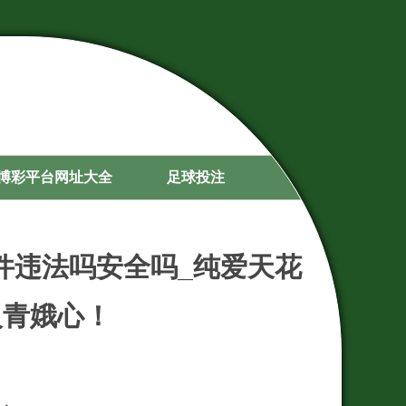
博彩平台网址大全
足球投注
件违法吗安全吗_纯爱天花
火青娥心！