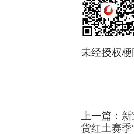
未经授权梗
上一篇：
新
货红土赛季“