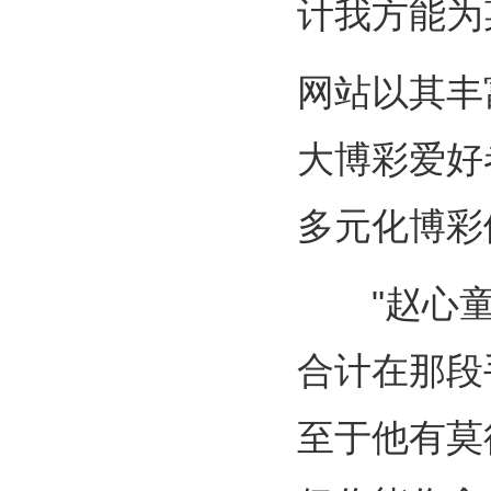
计我方能为
网站以其丰
大博彩爱好
多元化博彩
"赵心童
合计在那段
至于他有莫