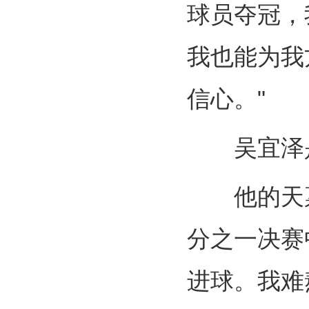
球员夺冠，
我也能为我
信心。"
吴宜泽是
他的天禀
分之一决赛
进球。我难