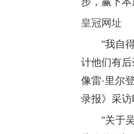
步，赢下本
皇冠网址
"我自得
计他们有后
像雷·里尔
录报》采访
"关于吴宜