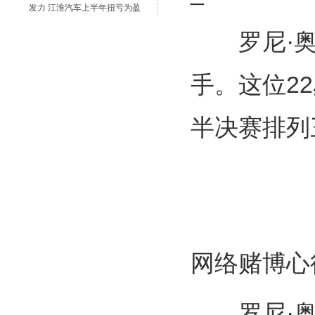
发力 江淮汽车上半年扭亏为盈
罗尼·奥
手。这位2
半决赛排列
网络赌博心
罗尼·奥沙