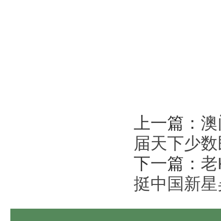
上一篇：
澳
届天下少数
下一篇：
老
挺中国新星