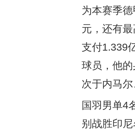
为本赛季德
元，还有最
支付1.3
球员，他的
次于内马尔
国羽男单4
别战胜印尼