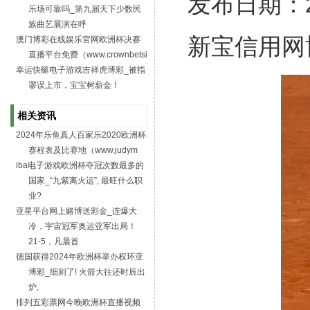
发布日期：20
乐场可靠吗_第九届天下少数民
族曲艺展演在呼
新宝信用网
澳门博彩在线娱乐官网欧洲杯决赛
直播平台免费（www.crownbetsi
幸运快艇电子游戏吉祥虎博彩_被指
谬误上市，宝宝树薪金！
相关资讯
2024年乐鱼真人百家乐2020欧洲杯
赛程表及比赛地（www.judym
iba电子游戏欧洲杯夺冠次数最多的
国家_“九紫离火运”, 最旺什么职
业?
亚星平台网上赌博送彩金_连爆大
冷，宇宙冠军奥运亚军出局！
21-5，凡晨首
德国获得2024年欧洲杯举办权环亚
博彩_细则了! 火箭大往还时辰出
炉,
排列五彩票网今晚欧洲杯直播视频