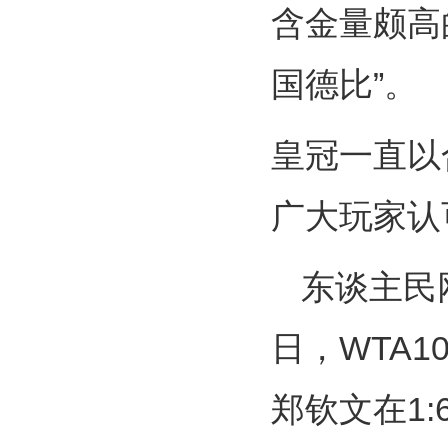
含金量颇高
国德比”。
皇冠一直以
广大玩家认
东谈主民
日，WTA
郑钦文在1: