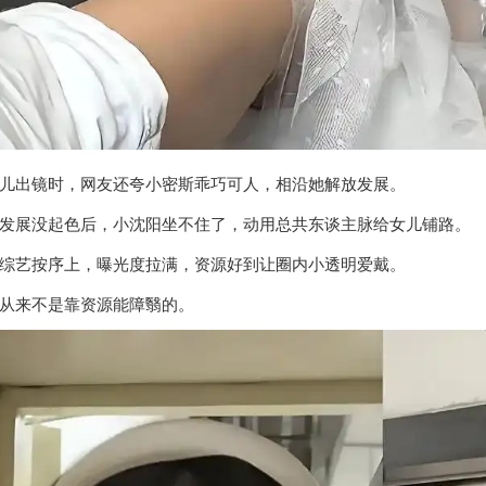
儿出镜时，网友还夸小密斯乖巧可人，相沿她解放发展。
发展没起色后，小沈阳坐不住了，动用总共东谈主脉给女儿铺路。
综艺按序上，曝光度拉满，资源好到让圈内小透明爱戴。
从来不是靠资源能障翳的。