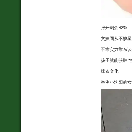
张开剩余92%
文娱圈从不缺星
不靠实力靠东谈
孩子就能获胜 
球衣文化
举例小沈阳的女