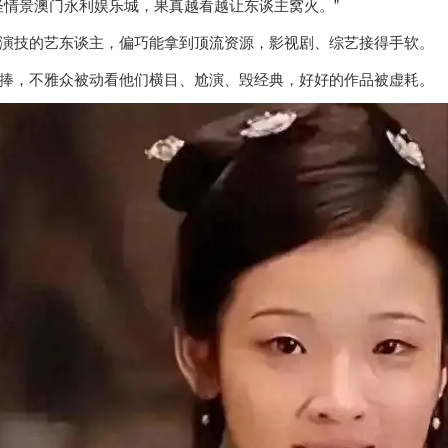
怪情景澳门永利娱乐城，果真越看越让东谈主窝火。”
演技的艺东谈主，偏巧能拿到顶流资源，影视剧、综艺接得手软。
捧，不雅众被动看他们横目、尬演、毁经典，好好的作品被虚耗。