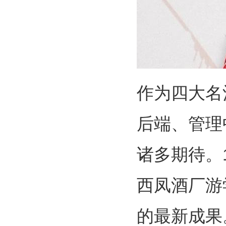
作为四大名
后端、管理
诸多期待。
西凤酒厂游
的最新成果