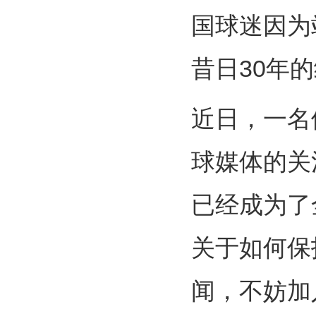
国球迷因为
昔日30年
近日，一名
球媒体的关
已经成为了
关于如何保
闻，不妨加