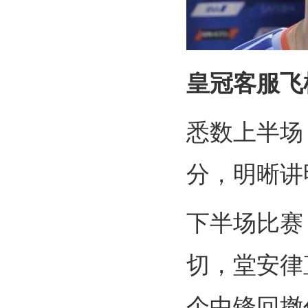
皇冠客服飞机
悉数上半场
分，明晰讲
下半场比赛
切，堂安律
个中锋回撤