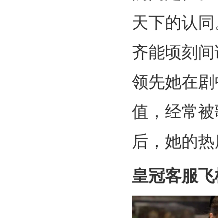
天下的认同
齐能顷刻间
领先她在剧
值，经常被
后，她的热
皇冠客服飞机