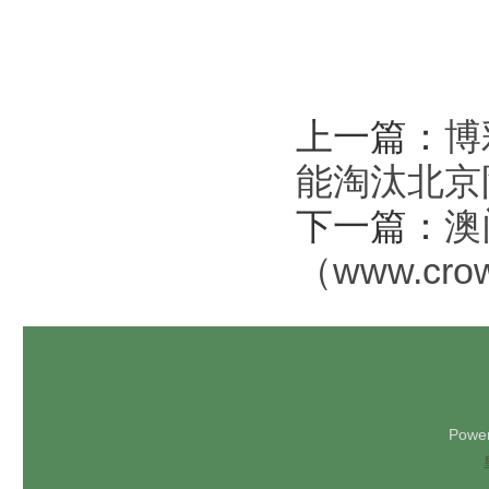
上一篇：
博
能淘汰北京
下一篇：
澳
（www.crow
Powe