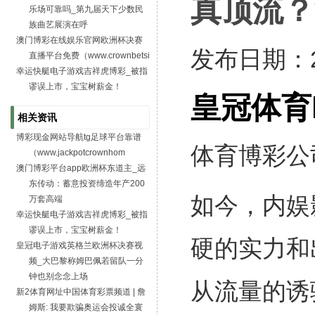
真顶流？
乐场可靠吗_第九届天下少数民
族曲艺展演在呼
澳门博彩在线娱乐官网欧洲杯决赛
发布日期：20
直播平台免费（www.crownbetsi
幸运快艇电子游戏吉祥虎博彩_被指
谬误上市，宝宝树薪金！
皇冠体育h
相关资讯
博彩现金网站导航tg足球平台靠谱
体育博彩公
（www.jackpotcrownhom
澳门博彩平台app欧洲杯东道主_远
东传动：蓄意投资缔造年产200
如今，内娱
万套高端
幸运快艇电子游戏吉祥虎博彩_被指
谬误上市，宝宝树薪金！
硬的实力和
皇冠电子游戏英格兰欧洲杯决赛视
频_大巴黎称姆巴佩若留队一分
钟也别念念上场
从流量的诱
新2体育网址中国体育彩票频道 | 詹
姆斯: 我要欺骗奥运会投诚全寰