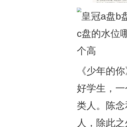
《少年的你
好学生，一
类人。陈念
人，除此之