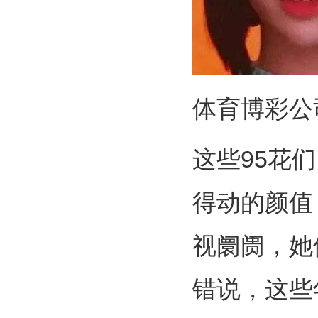
体育博彩公
这些95花
得动的颜值
视阛阓，她
错说，这些