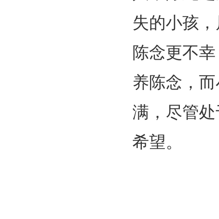
失的小孩，
陈念更不幸
养陈念，而
满，尽管处
希望。