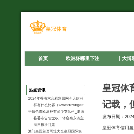
首页
欧洲杯哪里下注
十大博
靠谱体育平台投注
欧洲杯赌球
皇冠体育
热点资讯
2024年香港六合彩彩票网今天欧洲
记载，
杯有什么比赛（www.crowngam
平博色碟欧洲杯有多少支队伍_渭源
发布日期：2024-
县委布告包世权一转窥察东谈主
民日报社甘肃
皇冠体育信用盘
澳门皇冠首页网址大全皇冠国际娱