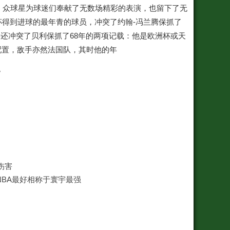
中，众球星为球迷们奉献了无数场精彩的表演，也留下了无
下杯得到进球的最年青的球员，冲突了约翰-冯兰腾保抓了
小将还冲突了贝利保抓了68年的两项记载：他是欧洲杯或天
配置，敌手亦然法国队，其时他的年
。
伤害
 NBA最好相称于寰宇最强