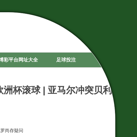
博彩平台网址大全
足球投注
洲杯滚球 | 亚马尔冲突贝利
梅罗尚存疑问