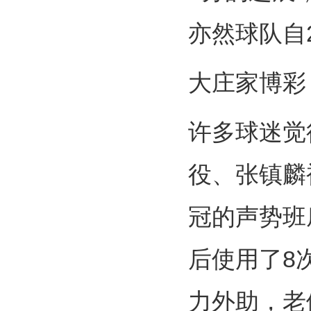
亦然球队自
大庄家博彩
许多球迷觉
役、张镇麟
冠的声势班
后使用了8
力外助，老