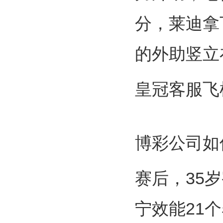
分，莱迪拿
的外助竖立
皇冠客服飞机
博彩公司如
赛后，35
宁效能21