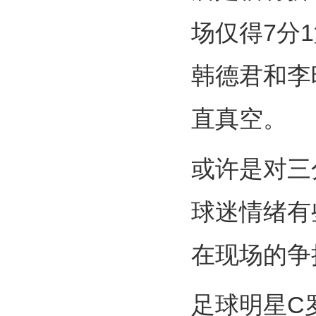
场仅得7分
韩德君和李
直真空。
或许是对三
球迷情绪有
在现场的争
足球明星C