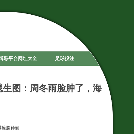
博彩平台网址大全
足球投注
红毯生图：周冬雨脸肿了，海
淇撞脸孙俪