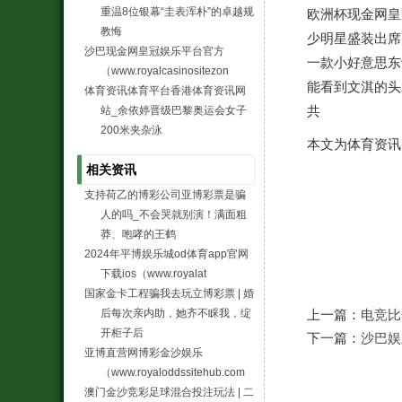
重温8位银幕“圭表浑朴”的卓越规
欧洲杯现金网皇
教悔
少明星盛装出席
沙巴现金网皇冠娱乐平台官方
一款小好意思东
（www.royalcasinositezon
能看到文淇的头
体育资讯体育平台香港体育资讯网
共
站_余依婷晋级巴黎奥运会女子
200米夹杂泳
本文为体育资讯
相关资讯
支持荷乙的博彩公司亚博彩票是骗
人的吗_不会哭就别演！满面粗
莽、咆哮的王鹤
2024年平博娱乐城od体育app官网
下载ios（www.royalat
国家金卡工程骗我去玩立博彩票 | 婚
后每次亲内助，她齐不睬我，绽
上一篇：
电竞比
开柜子后
下一篇：
沙巴娱
亚博直营网博彩金沙娱乐
（www.royaloddssitehub.com
澳门金沙竞彩足球混合投注玩法 | 二