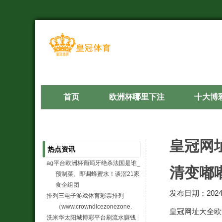
首页
欧洲杯哪里下注
十大博
靠谱体育平台投注
欧洲杯赌球
皇冠网
热点资讯
ag平台欧洲杯葡萄牙绝杀法国是谁_
清变嘟
预制菜、即调蜂蜜水！谈滘21家
食企组团
发布日期：2024-
排列三电子游戏体育彩票排列
（www.crowndicezonezone.
皇冠网址大全欧
洗米华太阳城博彩平台刷流水赚钱 |