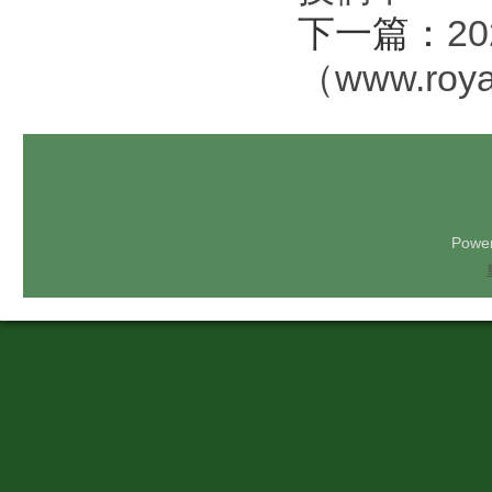
下一篇：
2
（www.roya
Powe