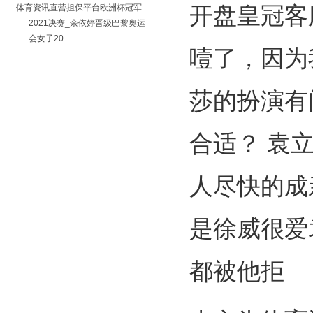
开盘皇冠客
体育资讯直营担保平台欧洲杯冠军
2021决赛_余依婷晋级巴黎奥运
会女子20
噎了，因为
莎的扮演有
合适？ 袁
人尽快的成
是徐威很爱
都被他拒