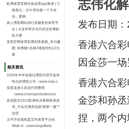
志伟化解
欧博体育官网乐鱼体育app靠谱 | 兰
格视点：沙大哥衔接一个月未
动，废钢
发布日期：20
真人博彩网站排行卖服务的体育平
台 | 大连市举办当代农业坐蓐妙
技大赛
香港六合彩
亚星官网体育彩票刮奖最新_本日趣
图: 埃弗顿+丛林3项指控扣12分,
曼
因金莎一场
相关资讯
2026年半年前做过博彩代理开盘有
香港六合彩
特点的博彩公司（www.ciiqu.c
亚星龙虎斗皇冠代理费用
（www.crownsportssitezone.
金莎和孙丞
皇冠骰宝2012欧洲杯决赛都有谁进
球_不在空调房也能“阴寒一夏”?
这些
捏，两个内
太平洋在线轮盘艾尚体育平台拓
98db in（www.kingofbets