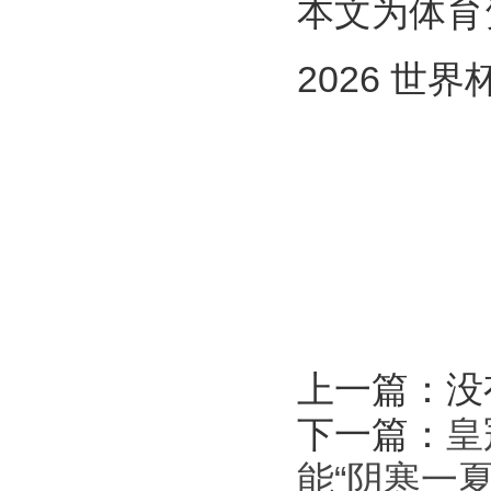
本文为体育
2026 世
上一篇：没
下一篇：
皇
能“阴寒一夏