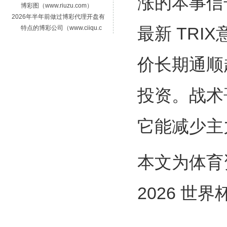
涨的本事信
博彩图（www.riuzu.com）
2026年半年前做过博彩代理开盘有
最新 TR
特点的博彩公司（www.ciiqu.c
价长期通顺
投资。战术
它能减少主
本文为体育
2026 世