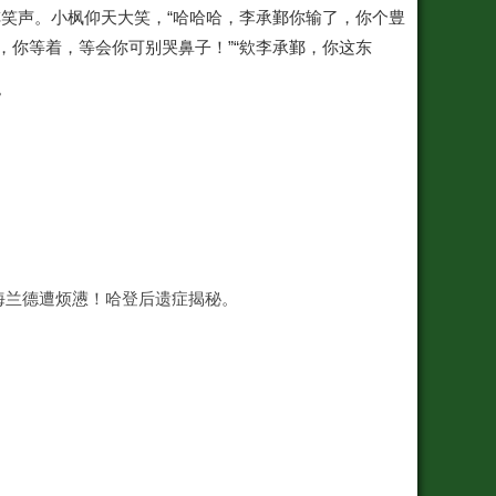
笑声。小枫仰天大笑，“哈哈哈，李承鄞你输了，你个豊
，你等着，等会你可别哭鼻子！”“欸李承鄞，你这东
。
，海兰德遭烦懑！哈登后遗症揭秘。