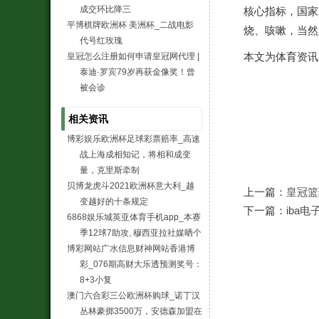
成交环比降三
核心指标，国家
平博棋牌欧洲杯 美洲杯_二战电影
烧、咳嗽，当然
代号红玫瑰
本文为体育资讯
皇冠怎么注册如何申请皇冠网代理 |
泰迪·罗宾79岁再获金像奖！曾
被会诊
相关资讯
博彩娱乐欧洲杯足球彩票赔率_高速
战上海成相知记，将相和成变
量，克里斯牵制
贝博龙虎斗2021欧洲杯意大利_越
上一篇：
皇冠篮
变越好的十条规定
下一篇：
iba
6868娱乐城英亚体育手机app_本赛
季12球7助攻, 穆西亚拉社媒晒个
博彩网站广水信息财神网站香港博
彩_076期高财大乐透预测奖号：
8+3小复
澳门六合彩三公欧洲杯购球_诺丁汉
丛林豪掷3500万，安德森加盟在