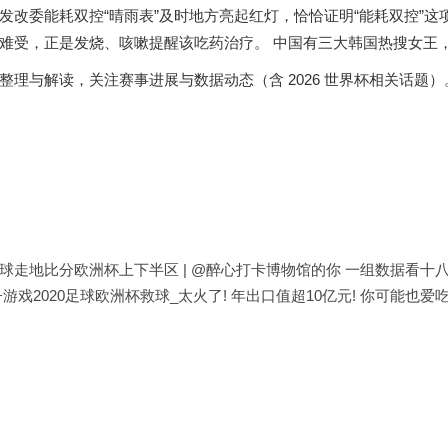
发改委能耗双控“晴雨表”及时地方亮起红灯，恰恰证明“能耗双控”
难受，正是发烧、咳嗽提醒该吃药治疗。 中国有三大韩国热搜女王
整理与解读，关注赛事进展与数据动态（含 2026 世界杯相关话题）
球走地比分欧洲杯上下半区 | @醉心打卡博物馆的你 一组数据看十
电子游戏2020足球欧洲杯救球_太火了! 年出口值超10亿元! 你可能也爱