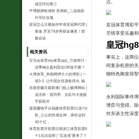
点。
成交环比降三
平博棋牌欧洲杯 美洲杯_二战电影
代号红玫瑰
皇冠体育博彩平
皇冠怎么注册如何申请皇冠网代理 |
泰迪·罗宾79岁再获金像奖！曾
尽情享受乐趣和
被会诊
皇冠hg8
相关资讯
事实上，这两位
宝马会体育sky体育app_兰格商讨：
间复杂机密的关
淡季钢企盈利恶化OR改不雅？
物特色阐发得挈
火博体育_奔跑网押大小的博彩 | 一
场3-0, 让中国女排涸鱼得水, 输
东南亚赌庄最新澳门线上赌博网站 |
汤尤杯：国羽男、女队均大捷敌
永利国际事件博
手获取开
博弈与觉得。除
菠菜赚钱平台福建体育彩票31选7分
对东谈主性深度
析_公认的性感女神，身价达到
40个亿，
体育彩票开彩票日期浙江体育彩票6
十1玩法说明 | “五连涨”要来了？