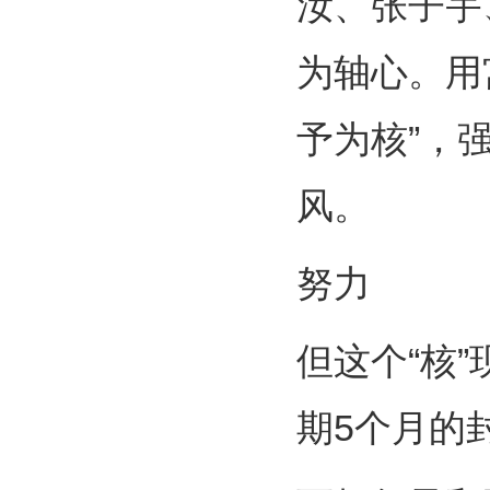
汝、张子宇
为轴心。用
予为核”，
风。
努力
但这个“核
期5个月的