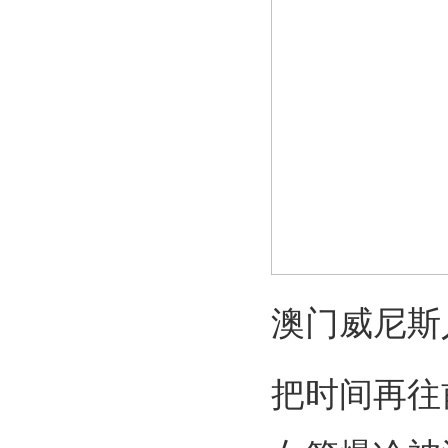
澳门威尼斯
把时间再往前