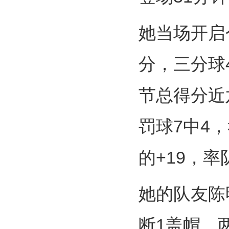
她当场开启
分，三分球
节总得分近
罚球7中4
的+19，率
她的队友陈
断1盖帽，