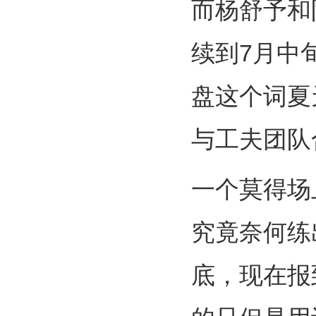
而杨舒予和
续到7月中
盘这个词夏
与工夫团队
一个莫得场
究竟奈何练
底，现在报