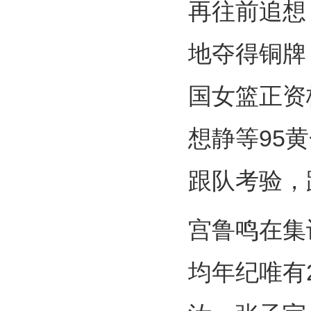
再往前追想
地夺得铜牌
国女篮正资
想静等95
跟队考验，
宫鲁鸣在集
均年纪唯有