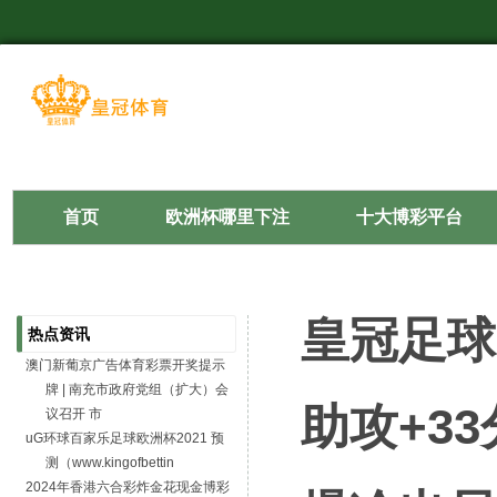
首页
欧洲杯哪里下注
十大博彩平台
靠谱体育平台投注
欧洲杯赌球
篮球体
皇冠足球
热点资讯
澳门新葡京广告体育彩票开奖提示
牌 | 南充市政府党组（扩大）会
助攻+3
议召开 市
uG环球百家乐足球欧洲杯2021 预
测（www.kingofbettin
2024年香港六合彩炸金花现金博彩