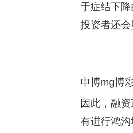
于症结下降
投资者还会
申博mg博
因此，融资
有进行鸿沟