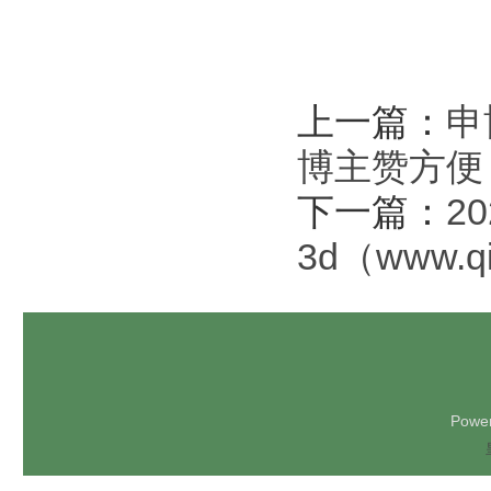
上一篇：
申
博主赞方便
下一篇：
2
3d（www.q
Powe