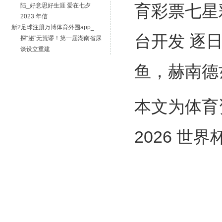
育彩票七星
陆_好意思好生涯 爱在七夕
2023 年信
新2足球注册万博体育外围app_
台开发 逐日
探“泌”无荒谬！第一届湖南省尿
谈设立重建
鱼，赫南德兹
本文为体育
2026 世