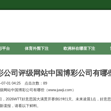
彩平台
体育外围下注
欧洲杯在哪里下注
篮球体育下注
亚洲十大足球投注
公司评级网站中国博彩公司有哪些（ww
07-01 04:25 点击次数：89
网站中国博彩公司有哪些（www.juwji.com）
6日，2026WTT好意思国大满贯开赛倒计时1天。未来凌晨1点，好
新谍报，请看以下鲜料。