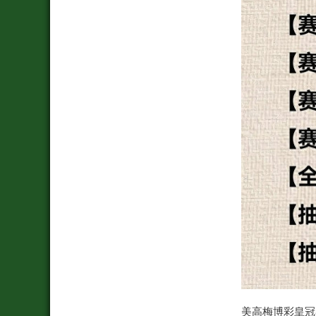
美高梅博彩皇冠客