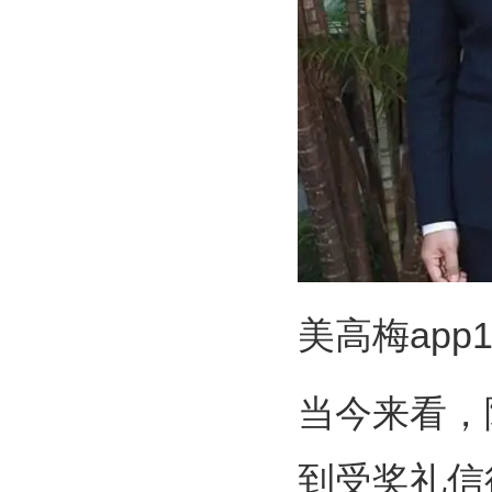
美高梅app1
当今来看，
到受奖礼信