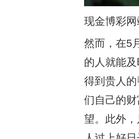
现金博彩网
然而，在5
的人就能及
得到贵人的
们自己的财
望。此外，
人过上好日