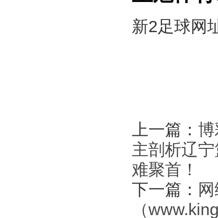
新2足球网
上一篇：
博
主剖析辽宁
难聚首！
下一篇：
网
（www.king