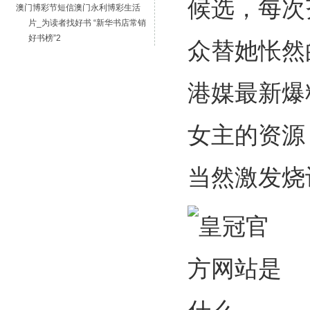
候选，每次
澳门博彩节短信澳门永利博彩生活
片_为读者找好书 “新华书店常销
好书榜”2
众替她怅然
港媒最新爆
女主的资源
当然激发烧