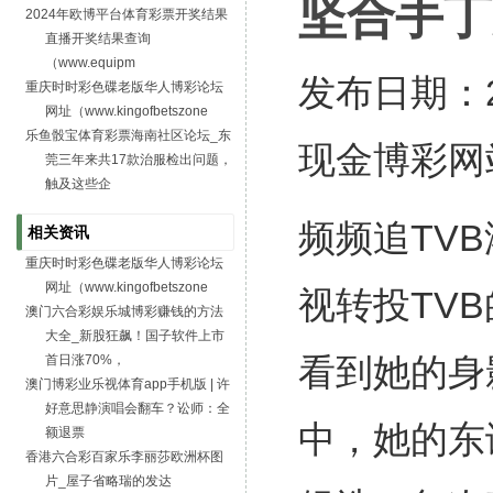
坚合手丁
2024年欧博平台体育彩票开奖结果
直播开奖结果查询
（www.equipm
发布日期：20
重庆时时彩色碟老版华人博彩论坛
网址（www.kingofbetszone
乐鱼骰宝体育彩票海南社区论坛_东
现金博彩网
莞三年来共17款治服检出问题，
触及这些企
频频追TV
相关资讯
重庆时时彩色碟老版华人博彩论坛
网址（www.kingofbetszone
视转投TV
澳门六合彩娱乐城博彩赚钱的方法
大全_新股狂飙！国子软件上市
看到她的身
首日涨70%，
澳门博彩业乐视体育app手机版 | 许
好意思静演唱会翻车？讼师：全
中，她的东
额退票
香港六合彩百家乐李丽莎欧洲杯图
片_屋子省略瑞的发达