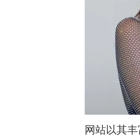
网站以其丰