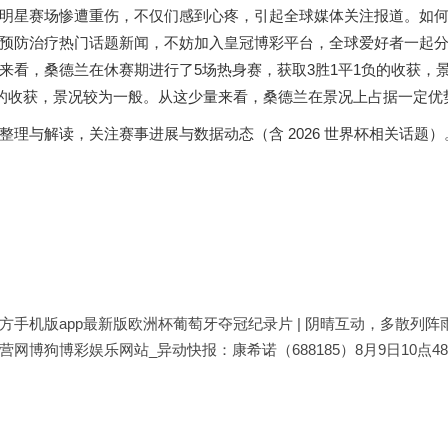
明星赛场惨遭重伤，不仅们感到心疼，引起全球媒体关注报道。如
预防治疗热门话题新闻，不妨加入皇冠博彩平台，全球爱好者一起分享
来看，桑德兰在休赛期进行了5场热身赛，获取3胜1平1负的收获，
负的收获，景况较为一般。从这少量来看，桑德兰在景况上占据一定优
整理与解读，关注赛事进展与数据动态（含 2026 世界杯相关话题）
方手机版app最新版欧洲杯葡萄牙夺冠纪录片 | 阴晴互动，多散列阵
营网博狗博彩娱乐网站_异动快报：康希诺（688185）8月9日10点4