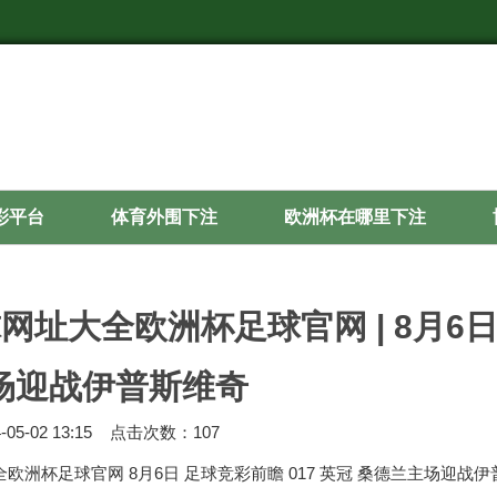
彩平台
体育外围下注
欧洲杯在哪里下注
篮球体育下注
亚洲十大足球投注
网址大全欧洲杯足球官网 | 8月6日 
场迎战伊普斯维奇
05-02 13:15 点击次数：107
欧洲杯足球官网 8月6日 足球竞彩前瞻 017 英冠 桑德兰主场迎战