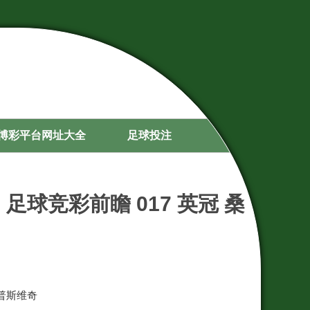
博彩平台网址大全
足球投注
足球竞彩前瞻 017 英冠 桑
伊普斯维奇