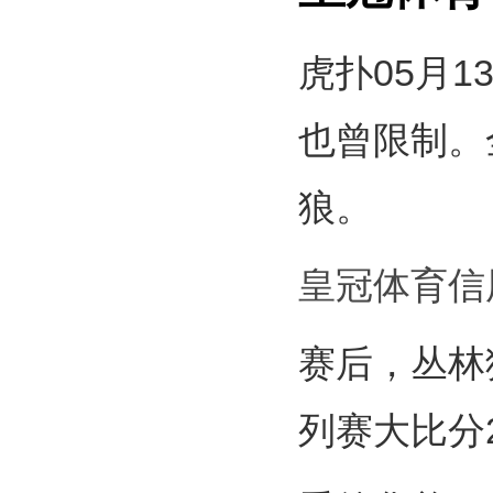
虎扑05月
也曾限制。
狼。
皇冠体育信
赛后，丛林
列赛大比分2