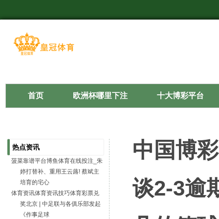
首页
欧洲杯哪里下注
十大博彩平台
靠谱体育平台投注
欧洲杯赌球
篮球体
中国博彩
热点资讯
菠菜靠谱平台博鱼体育在线投注_朱
婷打替补、重用王云蕗! 蔡斌主
谈2-3
培育的宅心
体育资讯体育资讯技巧体育彩票兑
奖北京 | 中足联与各俱乐部发起
《作事足球