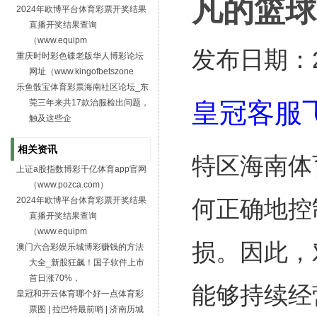
凡的篮球
2024年欧博平台体育彩票开奖结果
直播开奖结果查询
（www.equipm
发布日期：20
重庆时时彩色碟老版华人博彩论坛
网址（www.kingofbetszone
乐鱼骰宝体育彩票海南社区论坛_东
莞三年来共17款治服检出问题，
皇冠客服飞
触及这些企
相关资讯
特区海南体
上证a股指数博彩千亿体育app官网
（www.pozca.com）
2024年欧博平台体育彩票开奖结果
何正确地控
直播开奖结果查询
（www.equipm
损。因此，
澳门六合彩娱乐城博彩赚钱的方法
大全_新股狂飙！国子软件上市
首日涨70%，
能够持续经
皇冠和开云体育哪个好一点体育彩
票图 | 拉巴特最前哨 | 济南历城