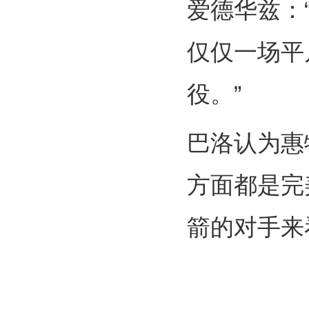
爱德华兹：
仅仅一场平
役。”
巴洛认为惠
方面都是完
箭的对手来