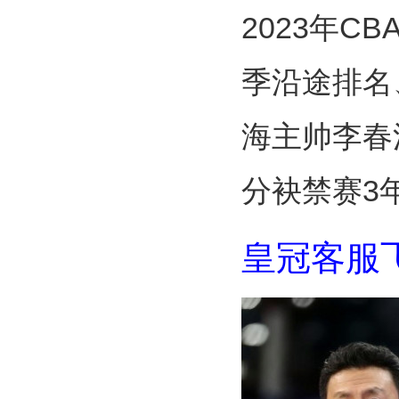
2023年
季沿途排名
海主帅李春
分袂禁赛3
皇冠客服飞