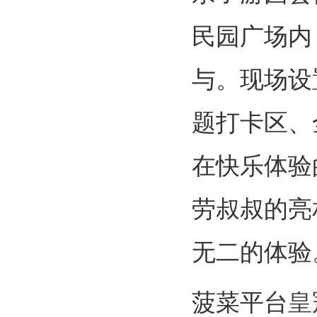
民园广场内
与。现场设
题打卡区、
在快乐体验
劳叔叔的亮
无二的体验
菠菜平台
皇