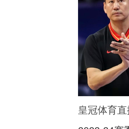
皇冠体育直