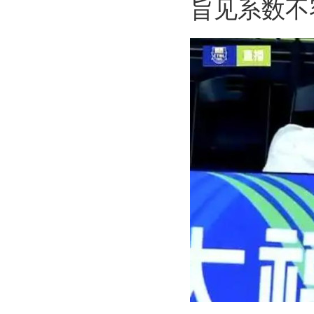
旨见系数不