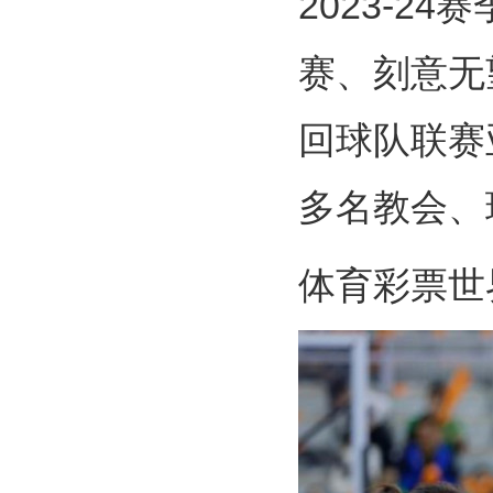
2023-2
赛、刻意无
回球队联赛
多名教会、
体育彩票世