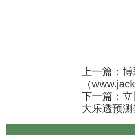
上一篇：
博
（www.jack
下一篇：
立
大乐透预测