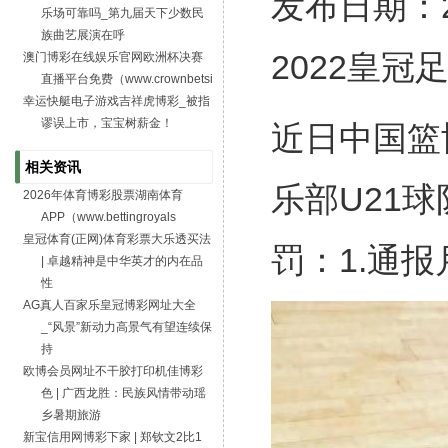
发布日期：20
乐场可靠吗_第九届天下少数民
族曲艺展演在呼
2022皇
澳门博彩在线娱乐官网欧洲杯决赛
直播平台免费（www.crownbetsi
幸运快艇电子游戏吉祥虎博彩_被指
谬误上市，宝宝树薪金！
近日中国篮
相关资讯
乐部U21
2026年体育博彩股票湖南体育
APP（www.bettingroyals
皇冠体育(正网)体育彩票大乐透买法
罚：1.通
| 卓越精神是中华英才的内在品
性
AG真人百家乐皇冠博彩网址大全
_“风景”新动力高景气有望连续保
持
欧博会员网址不干胶打印机佳博彩
色 | 广西龙胜：民族风情带动瑶
乡暑期旅游
新宝信用网博彩下家 | 郑钦文2比1