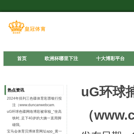
首页
欧洲杯哪里下注
十大博彩平台
靠谱体育平台投注
欧洲杯赌球
篮球体
uG环球
热点资讯
2024年排列三色碟体育彩票银行投
注（www.duncanwebcam.
（www.c
uG环球色碟网络博彩被审核_“坐高
铁时, 足下40岁的大姨一直用脚
碰我,
宝马会体育贝博体育网址app_黄一