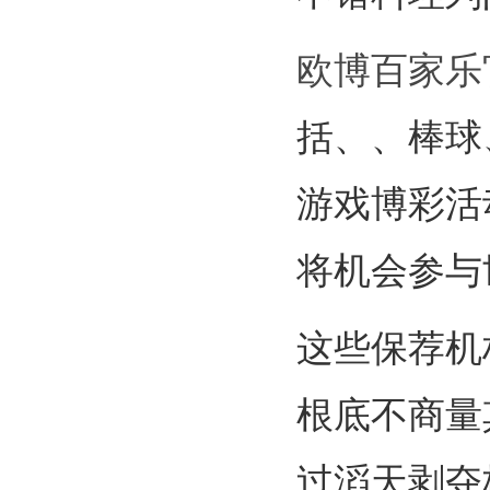
欧博百家乐
括、、棒球
游戏博彩活
将机会参与
这些保荐机
根底不商量
过滔天剥夺