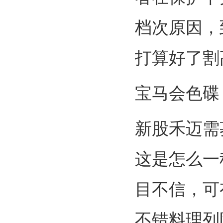
档次原因，
打算好了割
宝马会色碟
新股禾迈需
这是怎么一
目不信，可
不错料理列