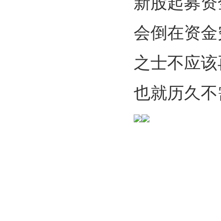
新股起募资
会倒在资金
之士不应该
也就历久不