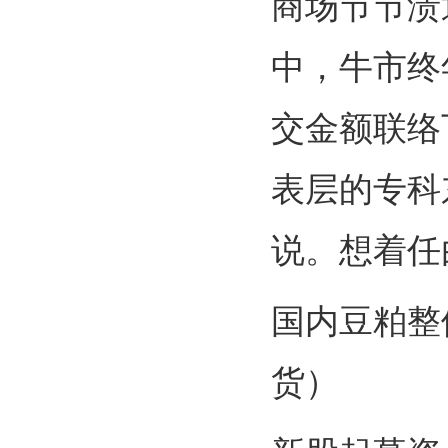
商场节节溃
中，牛市终
交金额联络
表层的专科
说。想着任
国内豆粕整
货）