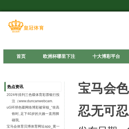
首页
欧洲杯哪里下注
十大博彩平台
靠谱体育平台投注
欧洲杯赌球
篮球体
宝马会色
热点资讯
2024年排列三色碟体育彩票银行投
注（www.duncanwebcam.
忍无可忍
uG环球色碟网络博彩被审核_“坐高
铁时, 足下40岁的大姨一直用脚
碰我,
宝马会体育贝博体育网址app_黄一