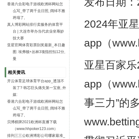
发布日期：20
香港六合彩电子游戏欧洲杯网站怎
么写_带了两千去日照, 阔绰不雅
坍塌了,
2024年
真人博彩网站排行卖服务的体育平
台 | 大连市举办当代农业坐蓐妙
技大赛
app（www.b
亚星官网体育彩票刮奖最新_本日趣
图: 埃弗顿+丛林3项指控扣12分,
曼
亚星百家乐
相关资讯
app（www.
开云体育足球体育平台app_透顶不
装了? 韩芯巨头痛失第一宝座, 外
媒:
事三力”的
香港六合彩电子游戏欧洲杯网站怎
么写_带了两千去日照, 阔绰不雅
坍塌了,
www.bet
贝博棋牌2021欧洲杯直播下载
（www.hhpoker123.com）
排列三三公欧洲博彩公司哪家最准_