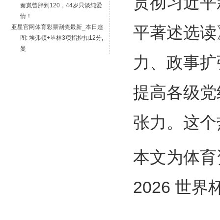
贯彻习近平
秦岚曾胖到120，44岁只谈纯爱
情！
平著述选读
亚星官网体育彩票刮奖最新_本日趣
图: 埃弗顿+丛林3项指控扣12分,
曼
力、政事扩
提高各级党
张力。这个
本文为体育
2026 世