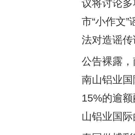
议将讨论多
市“小作文
法对造谣传
公告裸露，
南山铝业国
15%的逾
山铝业国际