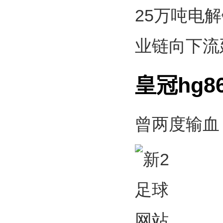
25万吨电
业链向下流
皇冠hg8
曾两度输血