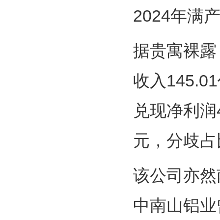
2024年满
据贵寓裸露，
收入145.
兑现净利润4
元，分歧占比母
该公司亦然
中南山铝业