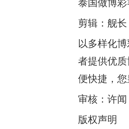
泰国做博彩
剪辑：舰长
以多样化博
者提供优质
便快捷，您
审核：许闻
版权声明