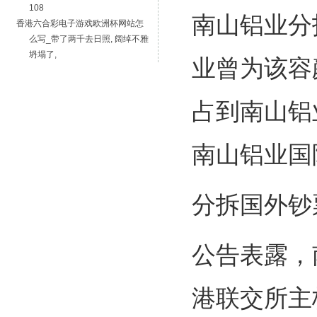
108
南山铝业分
香港六合彩电子游戏欧洲杯网站怎
么写_带了两千去日照, 阔绰不雅
坍塌了,
业曾为该容
占到南山铝
南山铝业国
分拆国外钞
公告表露，
港联交所主板