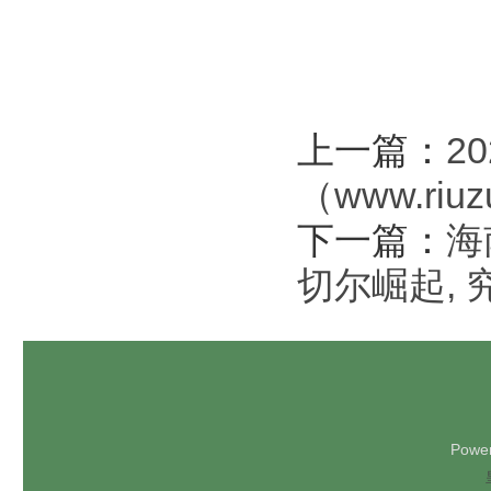
上一篇：
2
（www.riu
下一篇：
海
切尔崛起,
Powe