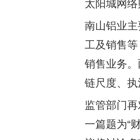
太阳城网络
南山铝业主
工及销售等
销售业务。
链尺度、执
监管部门再
一篇题为“