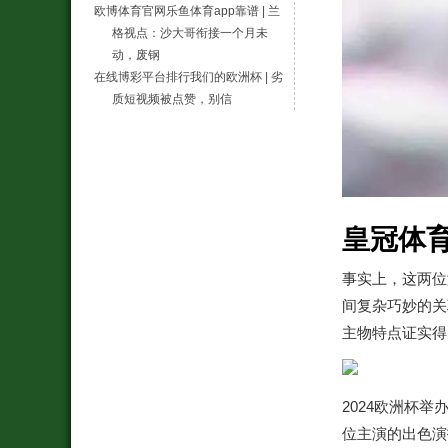
欧博体育官网乐鱼体育app靠谱 | 兰
格视点：沙大哥衔接一个月未
动，废钢
在线博彩平台排行我们的欧洲杯 | 劣
质短视频被点赞，别信
皇冠体
事实上，这两位
间复杂巧妙的关
主物特点证实得
2024欧洲杯
位主演的出色演