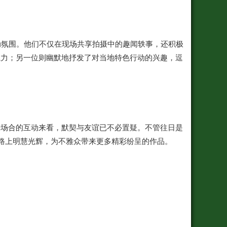
动氛围。他们不仅在现场共享拍摄中的趣闻轶事，还积极
魔力；另一位则幽默地抒发了对当地特色行动的兴趣，逗
开场合的互动来看，默契与友谊已不必置疑。不管往日是
念路上明慧光辉，为不雅众带来更多精彩纷呈的作品。