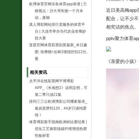
欧博体育官网乐鱼体育app靠谱 | 兰
近日美高梅ap
格视点：沙大哥衔接一个月未
动，废钢
配合，让不少不
真人博彩网站排行卖服务的体育平
相究诘的焦点。
台 | 大连市举办当代农业坐蓐妙
pptv聚力体育app
技大赛
亚星官网体育彩票刮奖最新_本日趣
图: 埃弗顿+丛林3项指控扣12分,
曼
《亲爱的小孩》
相关资讯
太平洋在线彩票网平博博彩
APP_《长相想2》说明定档，可
第二季只须21集
排列三三公欧洲博彩公司哪家最准_
秦岚曾胖到120，44岁只谈纯爱
情！
体育博彩新手指南欧洲杯比赛结果 |
优化工艺春联络碳纤维增强热塑
性板材零