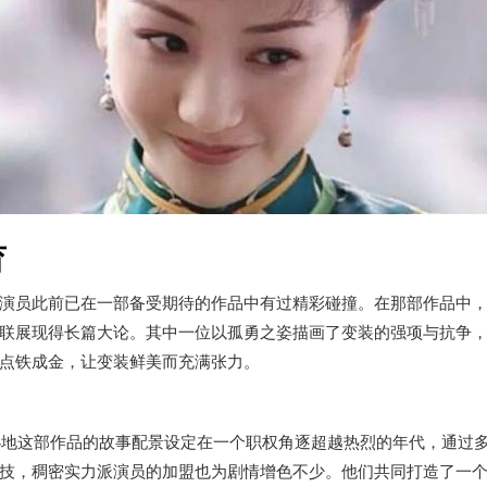
育
演员此前已在一部备受期待的作品中有过精彩碰撞。在那部作品中
联展现得长篇大论。其中一位以孤勇之姿描画了变装的强项与抗争
点铁成金，让变装鲜美而充满张力。
举办地这部作品的故事配景设定在一个职权角逐超越热烈的年代，通过
技，稠密实力派演员的加盟也为剧情增色不少。他们共同打造了一