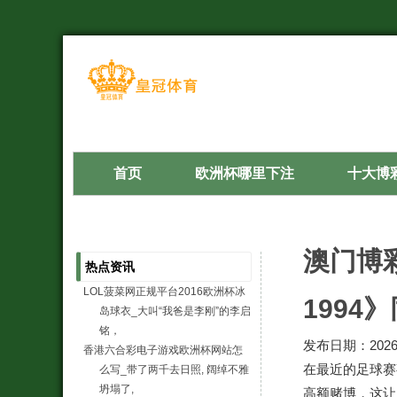
首页
欧洲杯哪里下注
十大博
靠谱体育平台投注
欧洲杯赌球
澳门博
热点资讯
LOL菠菜网正规平台2016欧洲杯冰
199
岛球衣_大叫“我爸是李刚”的李启
铭，
发布日期：2026-
香港六合彩电子游戏欧洲杯网站怎
在最近的足球赛
么写_带了两千去日照, 阔绰不雅
坍塌了,
高额赌博，这让