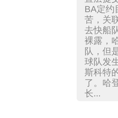
BA定
苦，关
去快船
裸露，
队，但
球队发生
斯科特
了。哈
长...