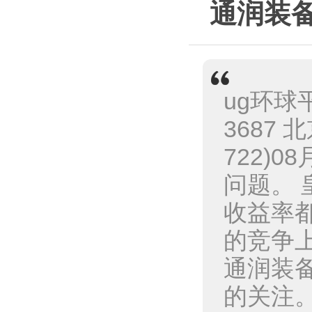
通润装
ug环球
3687
722)
问题。 
收益率都
的竞争
通润装
的关注