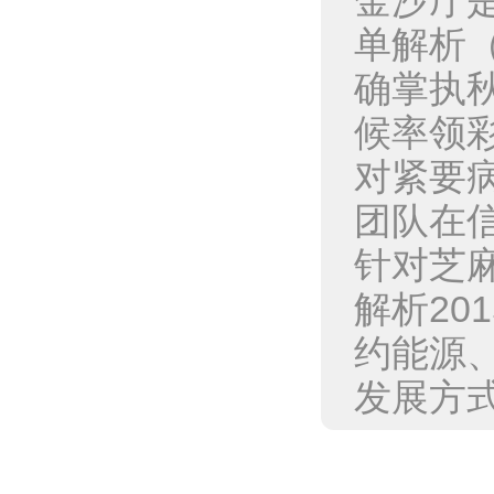
金沙厅
单解析（w
确掌执
候率领
对紧要
团队在
针对芝
解析20
约能源
发展方式