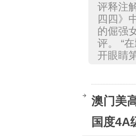
评释注
四四》
的倔强
评。 
开眼睛第
澳门美高
国度4