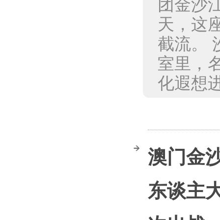
团金沙
天，这
截流。 
室里，
化遐想进
澳门金沙
东谈主大