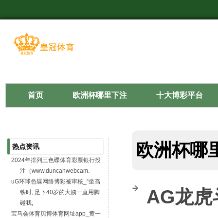
首页
欧洲杯哪里下注
十大博彩平台
靠谱体育平台投注
欧洲杯赌球
篮球体
欧洲杯哪
热点资讯
2024年排列三色碟体育彩票银行投
注（www.duncanwebcam.
uG环球色碟网络博彩被审核_“坐高
AG龙虎
铁时, 足下40岁的大姨一直用脚
碰我,
宝马会体育贝博体育网址app_黄一