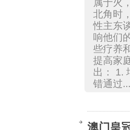
属于火
北角时
性主东
响他们
些疗养
提高家
出： 1
错通过..
澳门皇冠