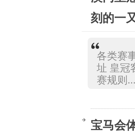
刻的一
各类赛事
址 皇冠
赛规则..
宝马会体