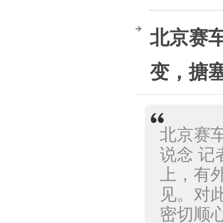
北京赛车
变，搪
北京赛车
说念 记
上，有
见。对
密切顺