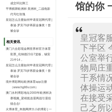
馆的你
成交环比降三
平博棋牌欧洲杯 美洲杯_二战电影
代号红玫瑰
皇冠怎么注册如何申请皇冠网代理 |
泰迪·罗宾79岁再获金像奖！曾
被会诊
皇冠客服
相关资讯
下半区 
澳门六合彩现金网世界杯官方体育
彩票_伦纳德23分7篮板，锡安
公室举
21中14，
物局庄
皇冠怎么注册如何申请皇冠网代理 |
泰迪·罗宾79岁再获金像奖！曾
干系情况
被会诊
境外博彩网站欧洲体育app注册
体操运
（www.hg86v.com）
澳门永利博彩地址2000年欧洲杯决
在接受
赛视频_梁靖崑连退两战引退役
猜念念!
己之所
火博体育_奔跑网押大小的博彩 | 一