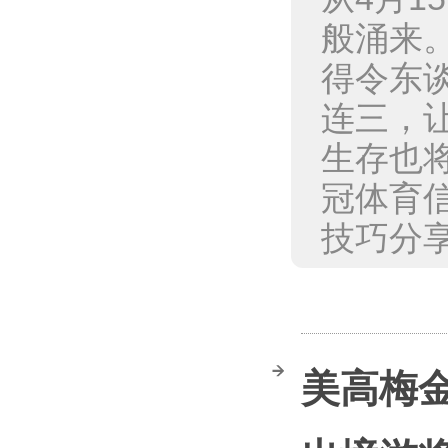
般涌来
得令东
连三，
生存也
冠体育
技巧分享
美高梅金