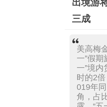
出境游将
三成
美高梅
一”假期
一”境内
时的2倍
019年
角，占比
露，“五